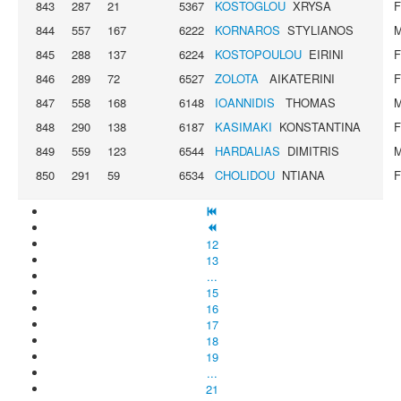
843
287
21
5367
KOSTOGLOU
XRYSA
844
557
167
6222
KORNAROS
STYLIANOS
845
288
137
6224
KOSTOPOULOU
EIRINI
846
289
72
6527
ZOLOTA
AIKATERINI
847
558
168
6148
IOANNIDIS
THOMAS
848
290
138
6187
KASIMAKI
KONSTANTINA
849
559
123
6544
HARDALIAS
DIMITRIS
850
291
59
6534
CHOLIDOU
NTIANA
12
13
...
15
16
17
18
19
...
21