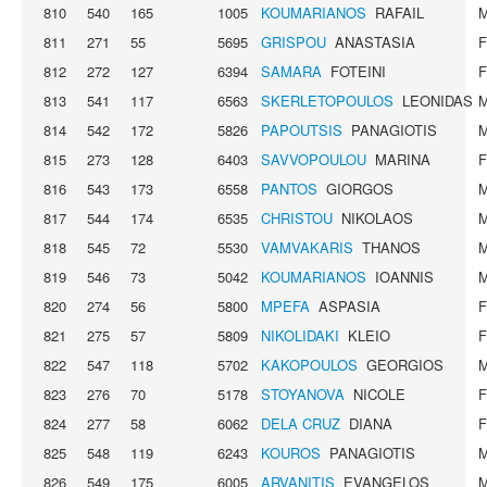
810
540
165
1005
KOUMARIANOS
RAFAIL
811
271
55
5695
GRISPOU
ANASTASIA
812
272
127
6394
SAMARA
FOTEINI
813
541
117
6563
SKERLETOPOULOS
LEONIDAS
814
542
172
5826
PAPOUTSIS
PANAGIOTIS
815
273
128
6403
SAVVOPOULOU
MARINA
816
543
173
6558
PANTOS
GIORGOS
817
544
174
6535
CHRISTOU
NIKOLAOS
818
545
72
5530
VAMVAKARIS
THANOS
819
546
73
5042
KOUMARIANOS
IOANNIS
820
274
56
5800
MPEFA
ASPASIA
821
275
57
5809
NIKOLIDAKI
KLEIO
822
547
118
5702
KAKOPOULOS
GEORGIOS
823
276
70
5178
STOYANOVA
NICOLE
824
277
58
6062
DELA CRUZ
DIANA
825
548
119
6243
KOUROS
PANAGIOTIS
826
549
175
6005
ARVANITIS
EVANGELOS