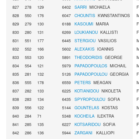
827
278
129
6402
SARRI
MICHAELA
828
550
176
6047
CHOUNTIS
KWNSTANTINOS
829
279
130
6188
KASOUMI
MARIA
830
280
131
6269
LOUKIANOU
KALLISTI
831
551
177
6445
STERGIOU
VASILIOS
832
552
166
5602
ALEXAKIS
IOANNIS
833
553
120
5891
THEODORIDIS
GEORGE
834
554
121
5979
PAPADOPOULOS
MICHAIL
835
281
132
5126
PAPADOPOULOU
GEORGIA
836
555
178
6559
PETERS
MEAGAN
837
282
133
6225
KOTIANIDOU
NIKOLETA
838
283
134
6435
SPYROPOULOU
SOFIA
839
556
122
5144
GOUNTELAS
KOSTAS
840
284
71
5348
KOCHEILA
ILEKTRA
841
285
135
6227
KOTSARIDOU
SOFIA
842
286
136
5944
ZARGANI
KALLIOPI