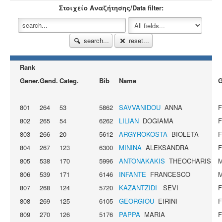
Στοιχείο Αναζήτησης/Data filter:
search...
reset...
Rank
Gener.
Gend.
Categ.
Bib
Name
G
801
264
53
5862
SAVVANIDOU
ANNA
802
265
54
6262
LILIAN
DOGIAMA
803
266
20
5612
ARGYROKOSTA
BIOLETA
804
267
123
6300
MININA
ALEKSANDRA
805
538
170
5996
ANTONAKAKIS
THEOCHARIS
806
539
171
6146
INFANTE
FRANCESCO
807
268
124
5720
KAZANTZIDI
SEVI
808
269
125
6105
GEORGIOU
EIRINI
809
270
126
5176
PAPPA
MARIA