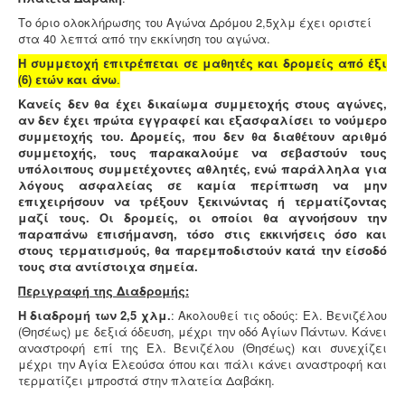
Το όριο ολοκλήρωσης του Αγώνα Δρόμου 2,5χλμ έχει οριστεί
στα 40 λεπτά από την εκκίνηση του αγώνα.
Η συμμετοχή επιτρέπεται σε μαθητές και δρομείς από έξι
(6) ετών και άνω
.
Κανείς δεν θα έχει δικαίωμα συμμετοχής στους αγώνες,
αν δεν έχει πρώτα εγγραφεί και εξασφαλίσει το νούμερο
συμμετοχής του. Δρομείς, που δεν θα διαθέτουν αριθμό
συμμετοχής, τους παρακαλούμε να σεβαστούν τους
υπόλοιπους συμμετέχοντες αθλητές, ενώ παράλληλα για
λόγους ασφαλείας σε καμία περίπτωση να μην
επιχειρήσουν να τρέξουν ξεκινώντας ή τερματίζοντας
μαζί τους. Οι δρομείς, οι οποίοι θα αγνοήσουν την
παραπάνω επισήμανση, τόσο στις εκκινήσεις όσο και
στους τερματισμούς, θα παρεμποδιστούν κατά την είσοδό
τους στα αντίστοιχα σημεία.
Περιγραφή της Διαδρομής:
Η διαδρομή των 2,5 χλμ.
: Ακολουθεί τις οδούς: Ελ. Βενιζέλου
(Θησέως) με δεξιά όδευση, μέχρι την οδό Αγίων Πάντων. Κάνει
αναστροφή επί της Ελ. Βενιζέλου (Θησέως) και συνεχίζει
μέχρι την Αγία Ελεούσα όπου και πάλι κάνει αναστροφή και
τερματίζει μπροστά στην πλατεία Δαβάκη.