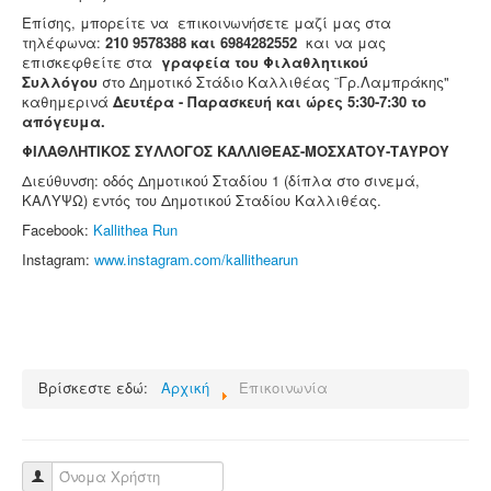
Επίσης, μπορείτε να επικοινωνήσετε μαζί μας στα
τηλέφωνα:
210 9578388 και 6984282552
και
να μας
επισκεφθείτε στα
γραφεία του Φιλαθλητικού
Συλλόγου
στο Δημοτικό Στάδιο Καλλιθέας ¨Γρ.Λαμπράκης"
καθημερινά
Δευτέρα - Παρασκευή και ώρες 5:30-7:30 το
απόγευμα.
ΦΙΛΑΘΛΗΤΙΚΟΣ ΣΥΛΛΟΓΟΣ ΚΑΛΛΙΘΕΑΣ-ΜΟΣΧΑΤΟΥ-ΤΑΥΡΟΥ
Διεύθυνση: οδός Δημοτικού Σταδίου 1 (δίπλα στο σινεμά,
ΚΑΛΥΨΩ) εντός του Δημοτικού Σταδίου Καλλιθέας.
Facebook:
Kallithea Run
Instagram:
www.instagram.com/kallithearun
Βρίσκεστε εδώ:
Αρχική
Επικοινωνία
Όνομα Χρήστη