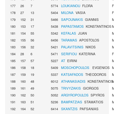
177
26
7
5774
LOUKIANOU
FLORA
178
27
13
5404
MILONA
VASIA
179
152
31
5466
SAPOUNAKIS
GIANNIS
180
153
17
5438
PAPASTAMOS
KONSTANTINOS
181
154
55
5342
KEFALAS
JUAN
182
155
56
6456
TARAMAS
APOSTOLOS
183
156
32
5421
PALAVITSINIS
NIKOS
184
28
6
5471
SERIFIOU
KATERINA
185
157
57
5227
AT
EIRINI
186
158
18
5409
MOSCHOPOULOS
EVGENIOS
187
159
19
5337
KATSAFADOS
THEODOROS
188
160
48
6012
ATHANASIADIS
KONSTANTINOS
189
161
49
5075
TRIVΥZAKIS
GIORGOS
190
162
50
5052
ARGYROPOULOS
SPYROS
191
163
51
5236
BAMPATZIAS
STAMATIOS
192
164
52
6414
SKANTZIS
PAFSANIAS