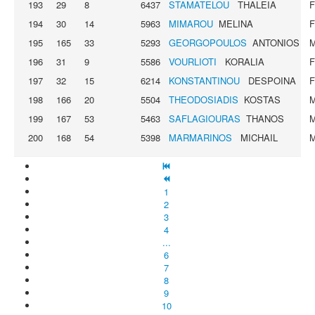
193
29
8
6437
STAMATELOU
THALEIA
194
30
14
5963
MIMAROU
MELINA
195
165
33
5293
GEORGOPOULOS
ANTONIOS
196
31
9
5586
VOURLIOTI
KORALIA
197
32
15
6214
KONSTANTINOU
DESPOINA
198
166
20
5504
THEODOSIADIS
KOSTAS
199
167
53
5463
SAFLAGIOURAS
THANOS
200
168
54
5398
MARMARINOS
MICHAIL
1
2
3
4
...
6
7
8
9
10