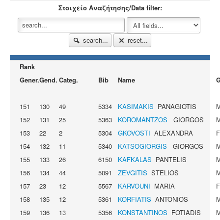
Στοιχείο Αναζήτησης/Data filter:
search...
reset...
Rank
Gener.
Gend.
Categ.
Bib
Name
G
151
130
49
5334
KASIMAKIS
PANAGIOTIS
152
131
25
5363
KOROMANTZOS
GIORGOS
153
22
2
5304
GKOVOSTI
ALEXANDRA
154
132
11
5340
KATSOGIORGIS
GIORGOS
155
133
26
6150
KAFKALAS
PANTELIS
156
134
44
5091
ZEVGITIS
STELIOS
157
23
12
5567
KARVOUNI
MARIA
158
135
12
5361
KORFIATIS
ANTONIOS
159
136
13
5356
KONSTANTINOS
FOTIADIS