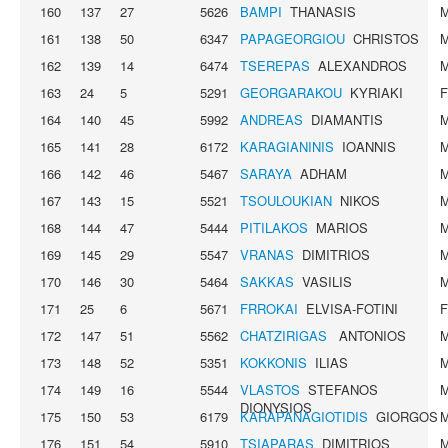
160
137
27
5626
BAMPI
THANASIS
161
138
50
6347
PAPAGEORGIOU
CHRISTOS
162
139
14
6474
TSEREPAS
ALEXANDROS
163
24
5
5291
GEORGARAKOU
KYRIAKI
164
140
45
5992
ANDREAS
DIAMANTIS
165
141
28
6172
KARAGIANINIS
IOANNIS
166
142
46
5467
SARAYA
ADHAM
167
143
15
5521
TSOULOUKIAN
NIKOS
168
144
47
5444
PITILAKOS
MARIOS
169
145
29
5547
VRANAS
DIMITRIOS
170
146
30
5464
SAKKAS
VASILIS
171
25
6
5671
FRROKAI
ELVISA-FOTINI
172
147
51
5562
CHATZIRIGAS
ANTONIOS
173
148
52
5351
KOKKONIS
ILIAS
174
149
16
5544
VLASTOS
STEFANOS
DIONYSIOS
175
150
53
6179
KARAPANAGIOTIDIS
GIORGOS
176
151
54
5910
TSIAPARAS
DIMITRIOS