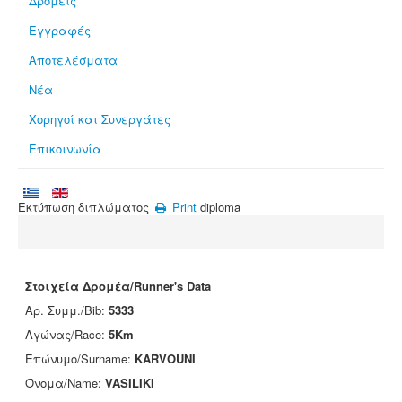
Δρομείς
Εγγραφές
Αποτελέσματα
Νέα
Χορηγοί και Συνεργάτες
Επικοινωνία
Εκτύπωση διπλώματος
Print
diploma
Στοιχεία Δρομέα/Runner's Data
Αρ. Συμμ./Bib:
5333
Αγώνας/Race:
5Km
Επώνυμο/Surname:
KARVOUNI
Όνομα/Name:
VASILIKI