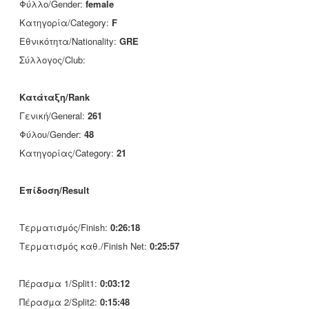
Φύλλο/Gender:
female
Κατηγορία/Category:
F
Εθνικότητα/Nationality:
GRE
Σύλλογος/Club:
Κατάταξη/Rank
Γενική/General:
261
Φύλου/Gender:
48
Κατηγορίας/Category:
21
Επίδοση/Result
Τερματισμός/Finish:
0:26:18
Τερματισμός καθ./Finish Net:
0:25:57
Πέρασμα 1/Split1:
0:03:12
Πέρασμα 2/Split2:
0:15:48