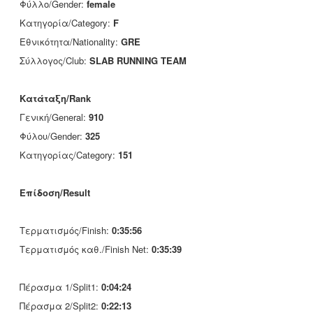
Φύλλο/Gender:
female
Κατηγορία/Category:
F
Εθνικότητα/Nationality:
GRE
Σύλλογος/Club:
SLAB RUNNING TEAM
Κατάταξη/Rank
Γενική/General:
910
Φύλου/Gender:
325
Κατηγορίας/Category:
151
Επίδοση/Result
Τερματισμός/Finish:
0:35:56
Τερματισμός καθ./Finish Net:
0:35:39
Πέρασμα 1/Split1:
0:04:24
Πέρασμα 2/Split2:
0:22:13