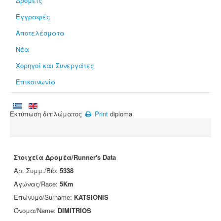
Δρομείς
Εγγραφές
Αποτελέσματα
Νέα
Χορηγοί και Συνεργάτες
Επικοινωνία
Εκτύπωση διπλώματος
Print
diploma
Στοιχεία Δρομέα/Runner's Data
Αρ. Συμμ./Bib:
5338
Αγώνας/Race:
5Km
Επώνυμο/Surname:
KATSIONIS
Όνομα/Name:
DIMITRIOS