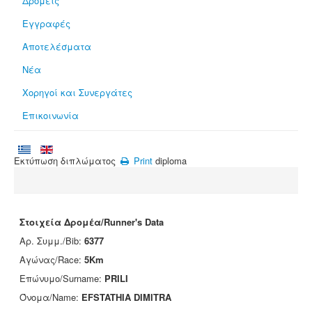
Δρομείς
Εγγραφές
Αποτελέσματα
Νέα
Χορηγοί και Συνεργάτες
Επικοινωνία
Εκτύπωση διπλώματος
Print
diploma
Στοιχεία Δρομέα/Runner's Data
Αρ. Συμμ./Bib:
6377
Αγώνας/Race:
5Km
Επώνυμο/Surname:
PRILI
Όνομα/Name:
EFSTATHIA DIMITRA