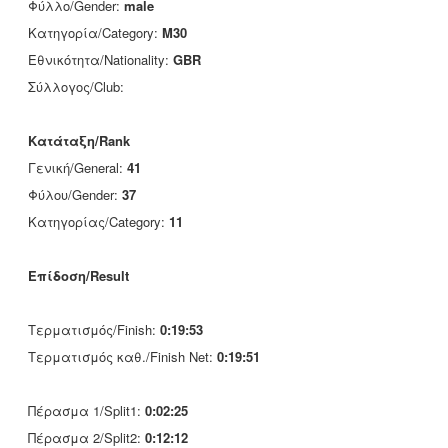
Φύλλο/Gender:
male
Κατηγορία/Category:
M30
Εθνικότητα/Nationality:
GBR
Σύλλογος/Club:
Κατάταξη/Rank
Γενική/General:
41
Φύλου/Gender:
37
Κατηγορίας/Category:
11
Επίδοση/Result
Τερματισμός/Finish:
0:19:53
Τερματισμός καθ./Finish Net:
0:19:51
Πέρασμα 1/Split1:
0:02:25
Πέρασμα 2/Split2:
0:12:12