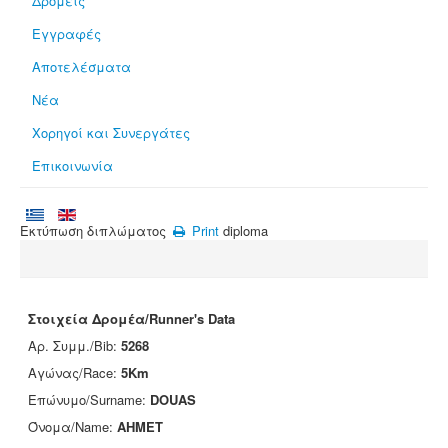
Δρομείς
Εγγραφές
Αποτελέσματα
Νέα
Χορηγοί και Συνεργάτες
Επικοινωνία
Εκτύπωση διπλώματος
Print
diploma
Στοιχεία Δρομέα/Runner's Data
Αρ. Συμμ./Bib:
5268
Αγώνας/Race:
5Km
Επώνυμο/Surname:
DOUAS
Όνομα/Name:
AHMET