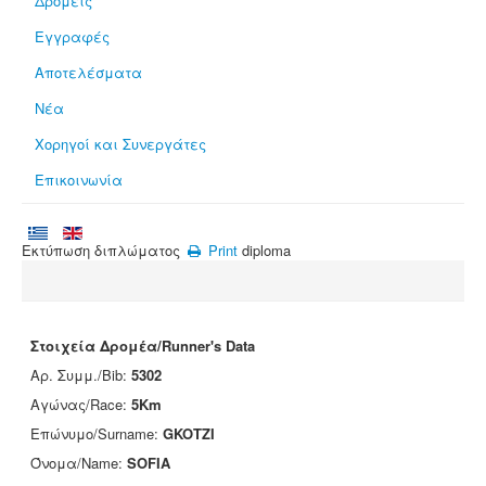
Δρομείς
Εγγραφές
Αποτελέσματα
Νέα
Χορηγοί και Συνεργάτες
Επικοινωνία
Εκτύπωση διπλώματος
Print
diploma
Στοιχεία Δρομέα/Runner's Data
Αρ. Συμμ./Bib:
5302
Αγώνας/Race:
5Km
Επώνυμο/Surname:
GKOTZI
Όνομα/Name:
SOFIA