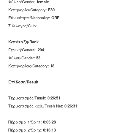
Φύλλο/Gender:
female
Κατηγορία/Category:
F30
Εθνικότητα/Nationality:
GRE
Σύλλογος/Club:
Κατάταξη/Rank
Γενική/General:
294
Φύλου/Gender:
53
Κατηγορίας/Category:
18
Επίδοση/Result
Τερματισμός/Finish:
0:26:51
Τερματισμός καθ./Finish Net:
0:26:31
Πέρασμα 1/Split1:
0:03:28
Πέρασμα 2/Split2:
0:16:13