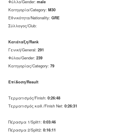
Φύλλο/Gender:
male
Κατηγορία/Category:
M30
Εθνικότητα/Nationality:
GRE
Σύλλογος/Club:
Κατάταξη/Rank
Γενική/General:
291
Φύλου/Gender:
239
Κατηγορίας/Category:
79
Επίδοση/Result
Τερματισμός/Finish:
0:26:48
Τερματισμός καθ./Finish Net:
0:26:31
Πέρασμα 1/Split1:
0:03:46
Πέρασμα 2/Split2:
0:16:11