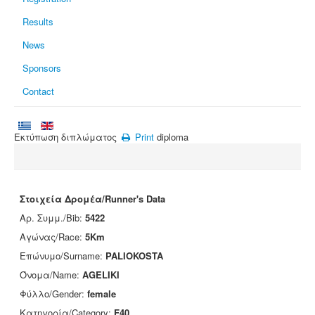
Results
News
Sponsors
Contact
Εκτύπωση διπλώματος
Print
diploma
Στοιχεία Δρομέα/Runner's Data
Αρ. Συμμ./Bib:
5422
Αγώνας/Race:
5Km
Επώνυμο/Surname:
PALIOKOSTA
Όνομα/Name:
AGELIKI
Φύλλο/Gender:
female
Κατηγορία/Category:
F40