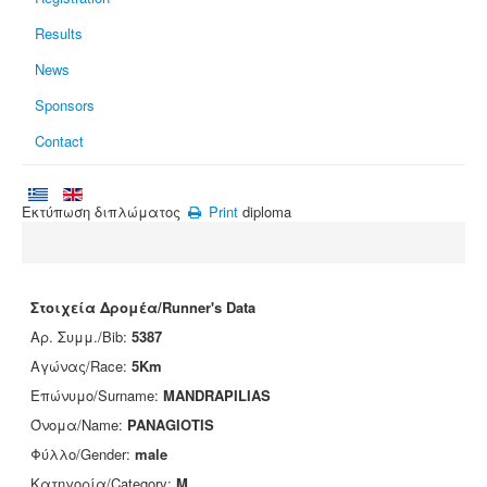
Results
News
Sponsors
Contact
Εκτύπωση διπλώματος
Print
diploma
Στοιχεία Δρομέα/Runner's Data
Αρ. Συμμ./Bib:
5387
Αγώνας/Race:
5Km
Επώνυμο/Surname:
MANDRAPILIAS
Όνομα/Name:
PANAGIOTIS
Φύλλο/Gender:
male
Κατηγορία/Category:
M