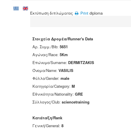
Εκτύπωση διπλώματος
Print
diploma
Στοιχεία Δρομέα/Runner's Data
Αρ. Συμμ./Bib:
5651
Αγώνας/Race:
5Km
Επώνυμο/Surname:
DERMITZAKIS
Όνομα/Name:
VASILIS
Φύλλο/Gender:
male
Κατηγορία/Category:
M
Εθνικότητα/Nationality:
GRE
Σύλλογος/Club:
sciencetraining
Κατάταξη/Rank
Γενική/General:
8