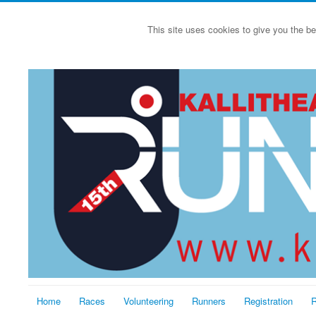
This site uses cookies to give you the be
Home
Races
Volunteering
Runners
Registration
R