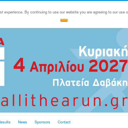
st experience. By continuing to use our website you are agreeing to our use 
esults
News
Sponsors
Contact