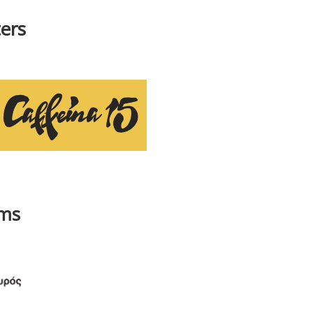
ers
ams