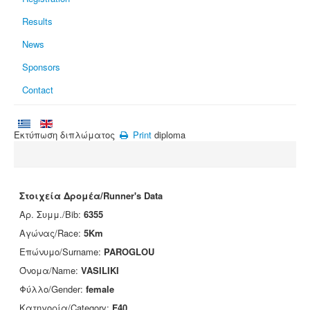
Results
News
Sponsors
Contact
Εκτύπωση διπλώματος
Print
diploma
Στοιχεία Δρομέα/Runner's Data
Αρ. Συμμ./Bib:
6355
Αγώνας/Race:
5Km
Επώνυμο/Surname:
PAROGLOU
Όνομα/Name:
VASILIKI
Φύλλο/Gender:
female
Κατηγορία/Category:
F40