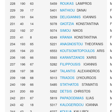
228
190
63
5459
ROUKAS
LAMPROS
229
39
17
5401
MATHIOU
DANAI
230
191
64
5259
DELIGIANNIS
IOANNIS
231
40
14
5078
GKOTZIA
KONSTANTINA
232
192
37
5074
SIMOU
NIKOS
233
41
8
6249
KRANIA
KONSTANTINA
234
193
65
5221
ANAGNOSTOU
THEOFANIS
235
194
23
6553
KOUTSOMITOPOULOS
ARIS
236
195
66
5593
KARANTZANOS
XARIS
237
196
67
5282
FILIPPOUSIS
IOANNIS
238
197
38
5497
TALANTIS
ALEXANDROS
239
198
68
5013
TRIADOS
LYKOURGOS
240
199
66
5485
STATHATOS
STAMATIS
241
200
69
5262
DETSIS
CHRISTOS
242
201
67
5819
PAPADODIMAS
ILIAS
243
42
18
5317
KALOGERIDOU
IOANNA
244
43
3
6237
KOULIA
KALLIROI