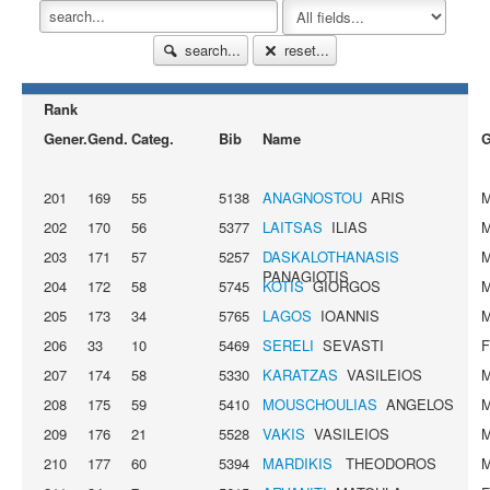
search...
reset...
Rank
Gener.
Gend.
Categ.
Bib
Name
G
201
169
55
5138
ANAGNOSTOU
ARIS
202
170
56
5377
LAITSAS
ILIAS
203
171
57
5257
DASKALOTHANASIS
PANAGIOTIS
204
172
58
5745
KOTIS
GIORGOS
205
173
34
5765
LAGOS
IOANNIS
206
33
10
5469
SERELI
SEVASTI
207
174
58
5330
KARATZAS
VASILEIOS
208
175
59
5410
MOUSCHOULIAS
ANGELOS
209
176
21
5528
VAKIS
VASILEIOS
210
177
60
5394
MARDIKIS
THEODOROS