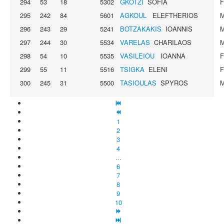
294
53
18
5302
GKOTZI
SOFIA
295
242
84
5601
AGKOUL
ELEFTHERIOS
296
243
29
5241
BOTZAKAKIS
IOANNIS
297
244
30
5534
VARELAS
CHARILAOS
298
54
10
5535
VASILEIOU
IOANNA
299
55
11
5516
TSIGKA
ELENI
300
245
31
5500
TASIOULAS
SPYROS
1
2
3
4
...
6
7
8
9
10