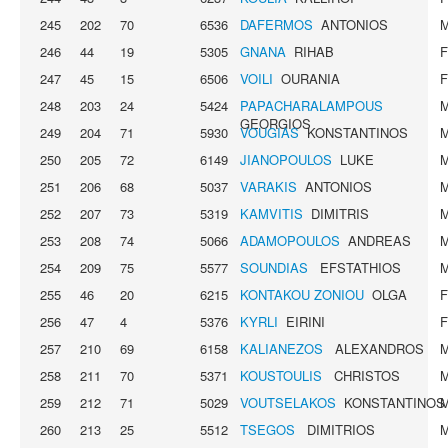
245
202
70
6536
DAFERMOS
ANTONIOS
246
44
19
5305
GNANA
RIHAB
247
45
15
6506
VOILI
OURANIA
248
203
24
5424
PAPACHARALAMPOUS
GEORGIOS
249
204
71
5930
VOUGIAS
KONSTANTINOS
250
205
72
6149
JIANOPOULOS
LUKE
251
206
68
5037
VARAKIS
ANTONIOS
252
207
73
5319
KAMVITIS
DIMITRIS
253
208
74
5066
ADAMOPOULOS
ANDREAS
254
209
75
5577
SOUNDIAS
EFSTATHIOS
255
46
20
6215
KONTAKOU ZONIOU
OLGA
256
47
4
5376
KYRLI
EIRINI
257
210
69
6158
KALIANEZOS
ALEXANDROS
258
211
70
5371
KOUSTOULIS
CHRISTOS
259
212
71
5029
VOUTSELAKOS
KONSTANTINOS
260
213
25
5512
TSEGOS
DIMITRIOS