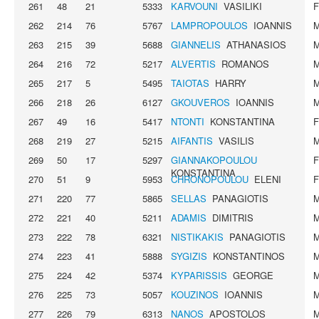
261
48
21
5333
KARVOUNI
VASILIKI
262
214
76
5767
LAMPROPOULOS
IOANNIS
263
215
39
5688
GIANNELIS
ATHANASIOS
264
216
72
5217
ALVERTIS
ROMANOS
265
217
5
5495
TAIOTAS
HARRY
266
218
26
6127
GKOUVEROS
IOANNIS
267
49
16
5417
NTONTI
KONSTANTINA
268
219
27
5215
AIFANTIS
VASILIS
269
50
17
5297
GIANNAKOPOULOU
KONSTANTINA
270
51
9
5953
CHRONOPOULOU
ELENI
271
220
77
5865
SELLAS
PANAGIOTIS
272
221
40
5211
ADAMIS
DIMITRIS
273
222
78
6321
NISTIKAKIS
PANAGIOTIS
274
223
41
5888
SYGIZIS
KONSTANTINOS
275
224
42
5374
KYPARISSIS
GEORGE
276
225
73
5057
KOUZINOS
IOANNIS
277
226
79
6313
NANOS
APOSTOLOS