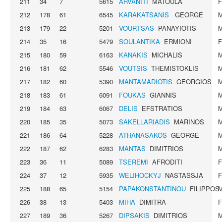
211
34
7
5615
ARVANITI
MATOULA
212
178
61
6545
KARAKATSANIS
GEORGE
213
179
22
5201
VOURTSAS
PANAYIOTIS
214
35
16
5479
SOULANTIKA
ERMIONI
215
180
59
6163
KANAKIS
MICHALIS
216
181
62
5546
VOUTSIS
THEMISTOKLIS
217
182
60
5390
MANTAMADIOTIS
GEORGIOS
218
183
61
6091
FOUKAS
GIANNIS
219
184
63
6067
DELIS
EFSTRATIOS
220
185
35
5073
SAKELLARIADIS
MARINOS
221
186
64
5228
ATHANASAKOS
GEORGE
222
187
62
6283
MANTAS
DIMITRIOS
223
36
11
5089
TSEREMI
AFRODITI
224
37
12
5935
WELIHOCKYJ
NASTASSJA
225
188
65
5154
PAPAKONSTANTINOU
FILIPPOS
226
38
13
5403
MIHA
DIMITRA
227
189
36
5267
DIPSAKIS
DIMITRIOS